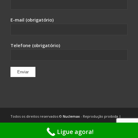
E-mail (obrigatório)
Telefone (obrigatório)
Todos os direitos reservados ©
Nuclemax
- Reprodução proibida |
Desenvolvimento de website por Bull Marketing
|
Marketing Digital
-
Ligue agora!
Enfold WordPress Theme by Kriesi